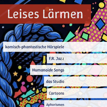
Leises Lärmen
komisch-phantastische Hörspiele
F.R. Jazz
Humanoide Songs
das Studio
Cartoons
Aphorismen