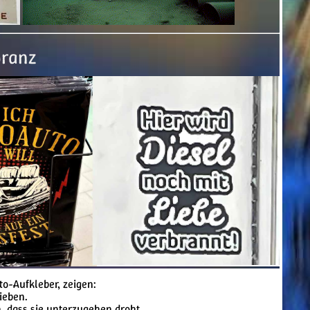
oranz
to-Aufkleber, zeigen:
rieben.
, dass sie unterzugehen droht.