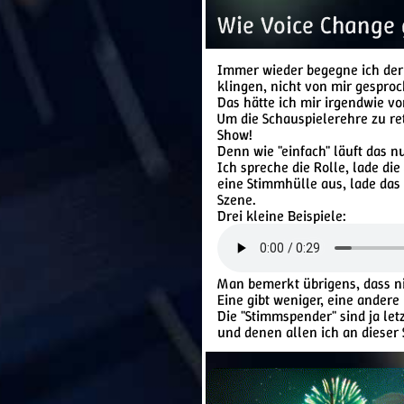
Wie Voice Change 
Immer wieder begegne ich der 
klingen, nicht von mir gespro
Das hätte ich mir irgendwie vo
Um die Schauspielerehre zu re
Show!
Denn wie "einfach" läuft das n
Ich spreche die Rolle, lade d
eine Stimmhülle aus, lade das
Szene.
Drei kleine Beispiele:
Man bemerkt übrigens, dass ni
Eine gibt weniger, eine andere
Die "Stimmspender" sind ja le
und denen allen ich an dieser 