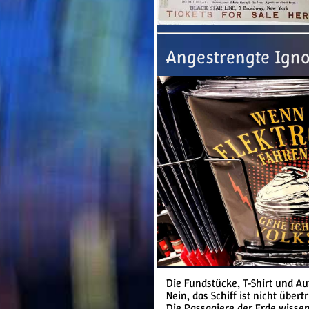
Angestrengte Ign
Die Fundstücke, T-Shirt und Au
Nein, das Schiff ist nicht übert
Die Passagiere der Erde wissen