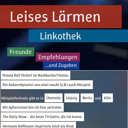
Leises Lärmen
Linkothek
Freunde
Empfehlungen
...und Zugaben
Freund Ralf fördert im Nachbardorf Kultur.
Der Kabarettpianist von einst macht (z.B.) auch Hörspiel.
Hörspielfestivals gibt es in
Chemnitz
Leipzig
Berlin
und
Köln
.
Mit Aphorismen bin ich hier vertreten.
The Daily Show - die beste TV-Satire, die ich kenne.
Hermann Hoffmann inspirierte mich als Kind.