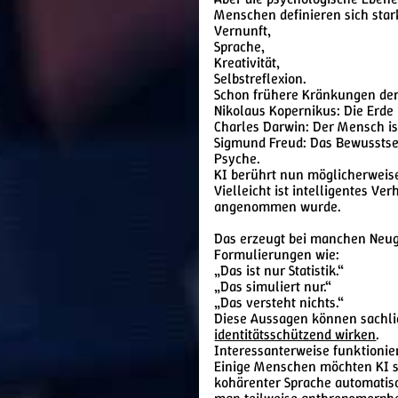
Menschen definieren sich star
Vernunft,
Sprache,
Kreativität,
Selbstreflexion.
Schon frühere Kränkungen der
Nikolaus Kopernikus: Die Erde 
Charles Darwin: Der Mensch is
Sigmund Freud: Das Bewusstsein
Psyche.
KI berührt nun möglicherweise
Vielleicht ist intelligentes Ve
angenommen wurde.
Das erzeugt bei manchen Neugi
Formulierungen wie:
„Das ist nur Statistik.“
„Das simuliert nur.“
„Das versteht nichts.“
Diese Aussagen können sachli
identitätsschützend wirken
.
Interessanterweise funktionie
Einige Menschen möchten KI se
kohärenter Sprache automatis