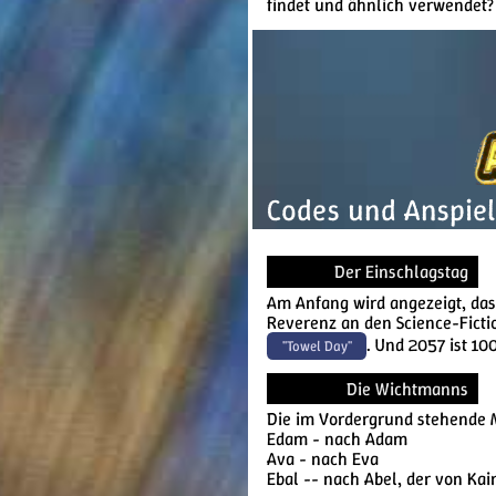
findet und ähnlich verwendet?
Codes und Anspie
Der Einschlagstag
Am Anfang wird angezeigt, dass 
Reverenz an den Science-Ficti
. Und 2057 ist 1
"Towel Day"
Die Wichtmanns
Die im Vordergrund stehende 
Edam - nach Adam
Ava - nach Eva
Ebal -- nach Abel, der von Kai