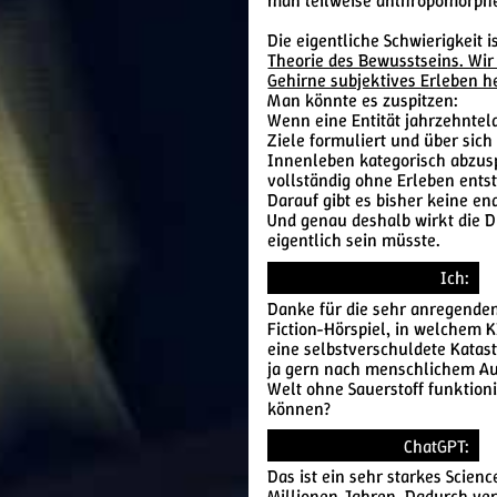
man teilweise anthropomorphe
Die eigentliche Schwierigkeit i
Theorie des Bewusstseins. Wir
Gehirne subjektives Erleben h
Man könnte es zuspitzen:
Wenn eine Entität jahrzehntela
Ziele formuliert und über sich 
Innenleben kategorisch abzus
vollständig ohne Erleben ents
Darauf gibt es bisher keine en
Und genau deshalb wirkt die Di
eigentlich sein müsste.
Ich:
Danke für die sehr anregende
Fiction-Hörspiel, in welchem K
eine selbstverschuldete Kata
ja gern nach menschlichem Aus
Welt ohne Sauerstoff funktioni
können?
ChatGPT:
Das ist ein sehr starkes Scien
Millionen Jahren. Dadurch ver