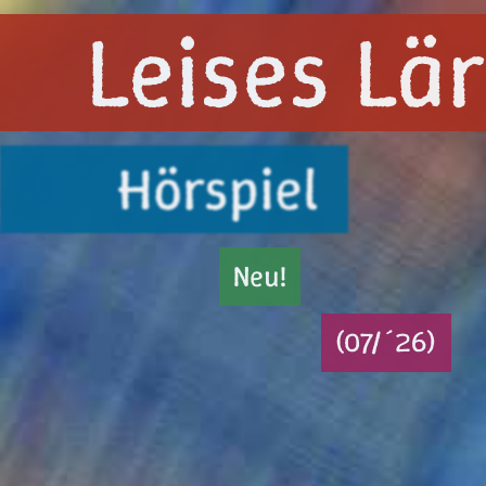
Leises L
Hörspiel
Neu!
(07/´26)