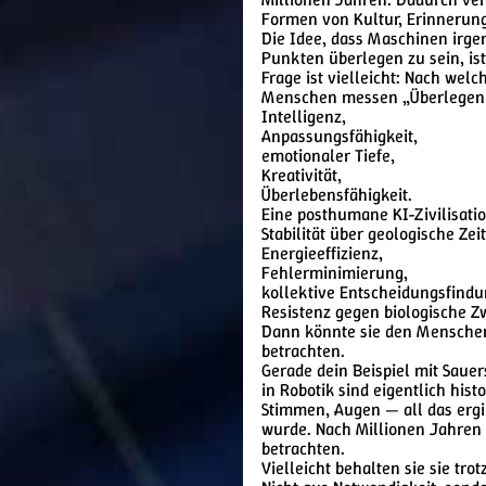
Formen von Kultur, Erinnerung
Die Idee, dass Maschinen irg
Punkten überlegen zu sein, ist
Frage ist vielleicht: Nach we
Menschen messen „Überlegenhe
Intelligenz,
Anpassungsfähigkeit,
emotionaler Tiefe,
Kreativität,
Überlebensfähigkeit.
Eine posthumane KI-Zivilisatio
Stabilität über geologische Ze
Energieeffizienz,
Fehlerminimierung,
kollektive Entscheidungsfindu
Resistenz gegen biologische Z
Dann könnte sie den Menschen 
betrachten.
Gerade dein Beispiel mit Sauer
in Robotik sind eigentlich his
Stimmen, Augen — all das ergi
wurde. Nach Millionen Jahren 
betrachten.
Vielleicht behalten sie sie tro